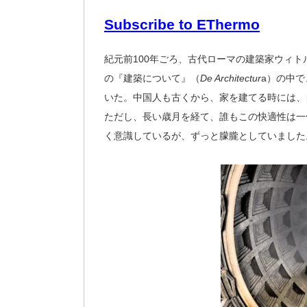
Subscribe to EThermo
紀元前100年ごろ、古代ローマの建築家ウィ
の『建築について』（
De Architectur
a）の中
いた。中国人も古くから、家を建てる時には、
ただし、長い歳月を経て、誰もこの快適性は一
く意識しているが、ずっと朦朧としていました