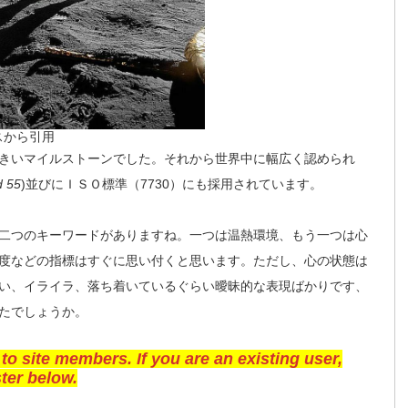
スから引用
きいマイルストーンでした。それから世界中に幅広く認められ
d 55
)並びにＩＳＯ標準（7730）にも採用されています。
二つのキーワードがありますね。一つは温熱環境、もう一つは心
度などの指標はすぐに思い付くと思います。ただし、心の状態は
い、イライラ、落ち着いているぐらい曖昧的な表現ばかりです、
たでしょうか。
 to site members. If you are an existing user,
ter below.