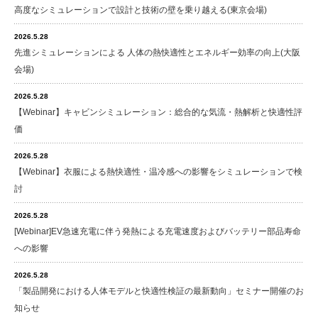
高度なシミュレーションで設計と技術の壁を乗り越える(東京会場)
2026.5.28
先進シミュレーションによる 人体の熱快適性とエネルギー効率の向上(大阪
会場)
2026.5.28
【Webinar】キャビンシミュレーション：総合的な気流・熱解析と快適性評
価
2026.5.28
【Webinar】衣服による熱快適性・温冷感への影響をシミュレーションで検
討
2026.5.28
[Webinar]EV急速充電に伴う発熱による充電速度およびバッテリー部品寿命
への影響
2026.5.28
「製品開発における人体モデルと快適性検証の最新動向」セミナー開催のお
知らせ