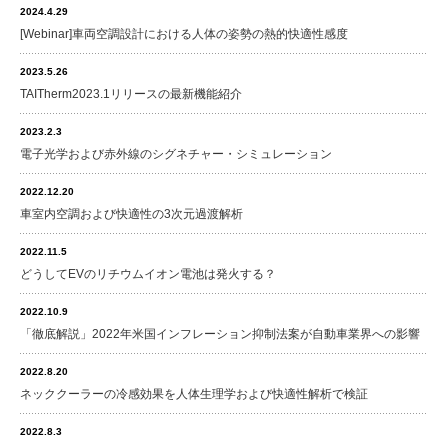
2024.4.29
[Webinar]車両空調設計における人体の姿勢の熱的快適性感度
2023.5.26
TAITherm2023.1リリースの最新機能紹介
2023.2.3
電子光学および赤外線のシグネチャー・シミュレーション
2022.12.20
車室内空調および快適性の3次元過渡解析
2022.11.5
どうしてEVのリチウムイオン電池は発火する？
2022.10.9
「徹底解説」2022年米国インフレーション抑制法案が自動車業界への影響
2022.8.20
ネッククーラーの冷感効果を人体生理学および快適性解析で検証
2022.8.3