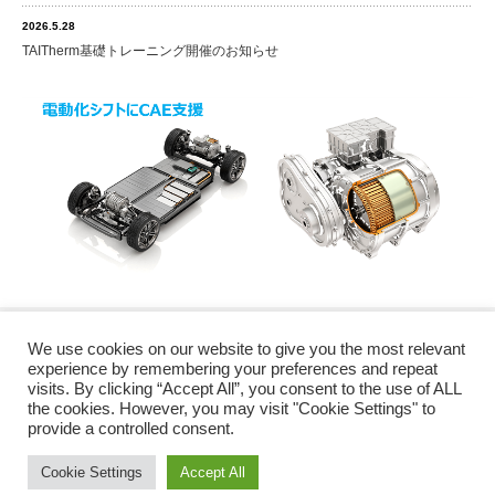
2026.5.28
TAITherm基礎トレーニング開催のお知らせ
We use cookies on our website to give you the most relevant
Twitter
Facebook
experience by remembering your preferences and repeat
visits. By clicking “Accept All”, you consent to the use of ALL
the cookies. However, you may visit "Cookie Settings" to
provide a controlled consent.
Copyright ©
EThermo株式会社
All rights reserved.
Cookie Settings
Accept All