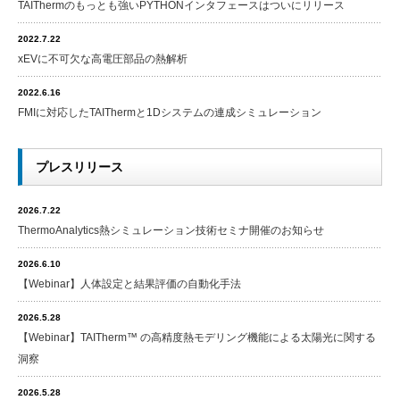
TAIThermのもっとも強いPYTHONインタフェースはついにリリース
2022.7.22
xEVに不可欠な高電圧部品の熱解析
2022.6.16
FMIに対応したTAIThermと1Dシステムの連成シミュレーション
プレスリリース
2026.7.22
ThermoAnalytics熱シミュレーション技術セミナ開催のお知らせ
2026.6.10
【Webinar】人体設定と結果評価の自動化手法
2026.5.28
【Webinar】TAITherm™ の高精度熱モデリング機能による太陽光に関する
洞察
2026.5.28