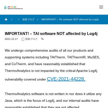
技術ブログ
IMPORTANT! – TAI software NOT affected by Log4j
IMPORTANT! – TAI software NOT affected by Log4j
2021.12.17
技術ブログ
We undergo comprehensive audits of all our products and
supporting systems including TAITherm, TAIThermIR, MuSES,
and CoTherm, and have reasonably established that
ThermoAnalytics is not impacted by the critical Apache Log4j
CVE-2021-44228.
vulnerability covered under
ThermoAnalytics software is not written in nor does it utilize any
Java, which is the focus of Log4j, and our internal audits have
reasonably established that they are not affected.