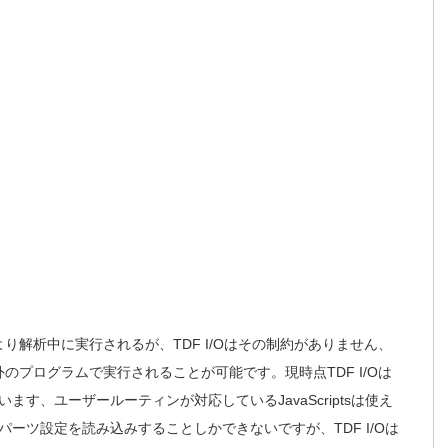
より解析中に実行されるが、TDF I/Oはその制約がありません、
外のプログラムで実行されることが可能です。現時点TDF I/Oは
います、ユーザールーティンが対応しているJavaScriptsは使え
ーツ設定を読み込みすることしかできないですが、TDF I/Oは