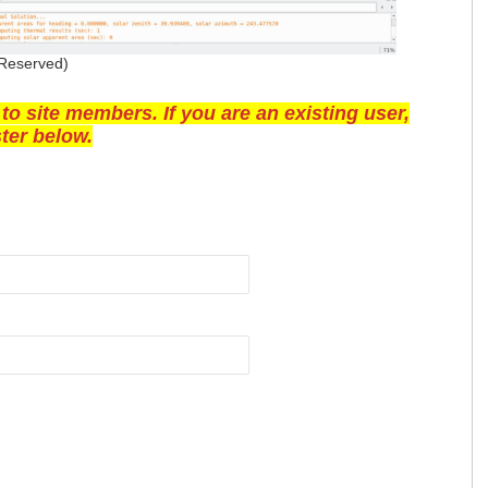
 Reserved)
 to site members. If you are an existing user,
ter below.
。