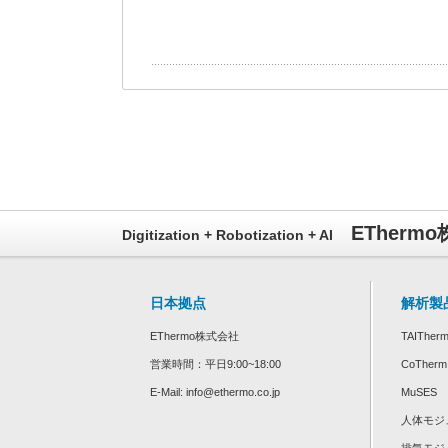
ETherm
Digitization + Robotization + AI
日本拠点
解析製
EThermo株式会社
TAITher
営業時間：平日9:00~18:00
CoTherm
E-Mail: info@ethermo.co.jp
MuSES
人体モジ