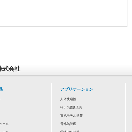
o株式会社
品
アプリケーション
m
人体快適性
ｷｬﾋﾞﾝ温熱環境
電池モデル構築
ュール
電池熱管理